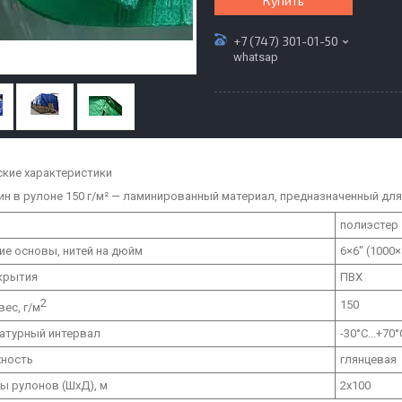
Купить
+7 (747) 301-01-50
whatsap
ские характеристики
н в рулоне 150 г/м²
— ламинированный материал, предназначенный для 
а
полиэстер
ие основы, нитей на дюйм
6×6″ (1000
крытия
ПВХ
2
150
ес, г/м
атурный интервал
-30°C...+70°
ность
глянцевая
ы рулонов (ШхД), м
2х100