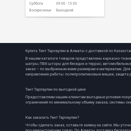
Суббота
09:00
15:00
Воскресенье
Выходной
Купить Тент Тарпаулин в Алматы с доставкой по Казахста
В нашем каталоге товаров представлены каркасно-тканев
шатры; ПВХ-шторы для беседок и террас; автомобильные
заказ – по выбранным вами размерам и материалам. Для 
направления работы: полипропиленовые мешки, защита ру
Тент Тарпаулин по выгодной цене
Предоставляем нашим клиентам выгодные условия покупк
ограничений по минимальному объему заказа; системы с
Как заказать Тент Тарпаулин?
Чтобы сделать заказ, оставьте заявку на сайте. Мы уто
продемонстрируем товар. По Алматы доставка бесплатна