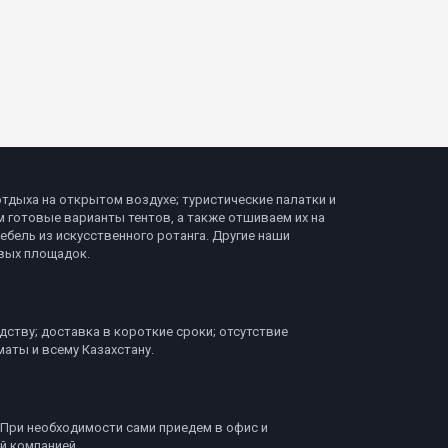
тдыха на открытом воздухе; туристические палатки и
 готовые варианты тентов, а также отшиваем их на
бель из искусственного ротанга. Другие наши
овых площадок.
ству; доставка в короткие сроки; отсутствие
аты и всему Казахстану.
 При необходимости сами приедем в офис и
й компанией.