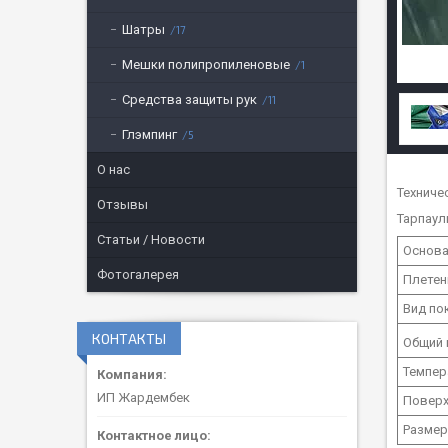
Шатры
17
Мешки полипропиленовые
1
Средства защиты рук
11
Глэмпинг
5
О нас
Техниче
Отзывы
Тарпаули
Статьи / Новости
Основ
Фотогалерея
Плетен
Вид по
КОНТАКТЫ
Общий в
Темпер
ИП Жардембек
Поверх
Размер