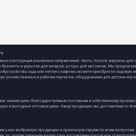
ну
ые конструкции различных направлений: тенты, пологи, маркизы для о
 брезенты и укрытия для ангаров; шторы для автомоек. Мы предлагаем
обустройства сада или летнего кафе вы можете приобрести садовую ме
к (хозяйственные и рабочие перчатки; оборудование для детских игр
и: низкие цены благодаря прямым поставкам и собственному производ
кидок и выгодные оптовые цены. Нашу продукцию мы доставляем по Алм
чним у вас выбранную продукцию и проконсультируем по всем вопросам.
я, по другим регионам Казахстана доставляем почтой или транспортно