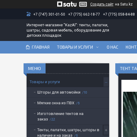
Создать сайт
на Satu.kz
+7 (747) 301-01-50
+7 (775) 662-18-77
+7 (775) 058-84-88
Интернет-магазине "KazAl": тенты, палатки,
шатры, садовая мебель, оборудование для
детских площадок
ГЛАВНАЯ
ТОВАРЫ И УСЛУГИ
О НАС
КОНТ
ТЕНТ Т
Товары и услуги
Шторы для автомойки
10
Мягкие окна из ПВХ
6
Изготовление тентов на
заказ
22
Тенты, палатки, шатры, шторы в
наличие и на заказ
6