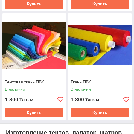
сотруднич
Купить
Купить
ество
нашей
компании
с
лучшими
мировым
и
производ
ителями
материал
ов и
фурнитур
ы
обеспечи
Тентовая ткань ПВХ
Ткань ПВХ
вает не
В наличии
В наличии
только
непревзо
1 800
1 800
₸/кв.м
₸/кв.м
йденное
качество,
Купить
Купить
но и
доступну
ю
стоимость
Изготовление тентов, палаток, шатров