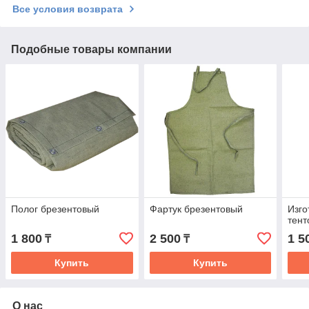
Все условия возврата
Подобные товары компании
Полог брезентовый
Фартук брезентовый
Изго
тент
1 800
2 500
1 5
₸
₸
Купить
Купить
О нас