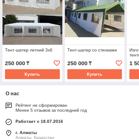
Тент-шатер летний 3х6
Тент-шатер со стенками
Изго
тент
250 000
250 000
1 5
₸
₸
Купить
Купить
О нас
Рейтинг не сформирован
Менее 5 отзывов за последний год
Работает с 18.07.2016
г. Алматы
Алматы, Казахстан