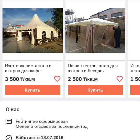
Изготовление тентов и
Пошив тентов, штор для
Изго
шатров для кафе
шатров и беседок
тент
3 500
2 500
1 5
₸/кв.м
₸/кв.м
Купить
Купить
О нас
Рейтинг не сформирован
Менее 5 отзывов за последний год
Работает с 18.07.2016