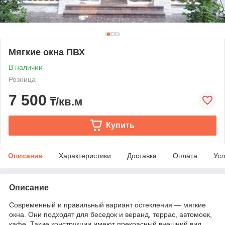
Мягкие окна ПВХ
В наличии
Розница
7 500
₸/кв.м
Купить
Описание
Характеристики
Доставка
Оплата
Усл
Описание
Современный и правильный вариант остекления — мягкие
окна. Они подходят для беседок и веранд, террас, автомоек,
кафе. Такие конструкции имеют прекрасный внешний вид,