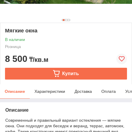
Мягкие окна
В наличии
Розница
8 500
₸/кв.м
Купить
Описание
Характеристики
Доставка
Оплата
Усл
Описание
Современный и правильный вариант остекления — мягкие
окна. Они подходят для беседок и веранд, террас, автомоек,
кафе. Такие конструкции имеют прекрасный внешний вид,