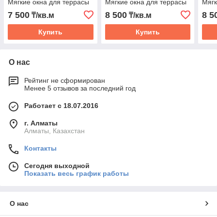
Мягкие окна для террасы
Мягкие окна для террасы
Мягк
7 500
8 500
8 5
₸/кв.м
₸/кв.м
Купить
Купить
О нас
Рейтинг не сформирован
Менее 5 отзывов за последний год
Работает с 18.07.2016
г. Алматы
Алматы, Казахстан
Контакты
Сегодня выходной
Показать весь график работы
О нас