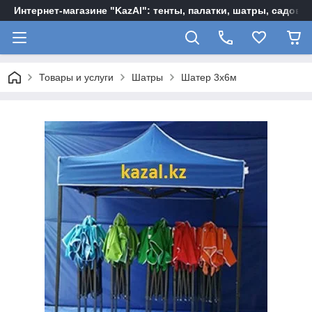
Интернет-магазине "KazAl": тенты, палатки, шатры, садов
Товары и услуги
Шатры
Шатер 3х6м