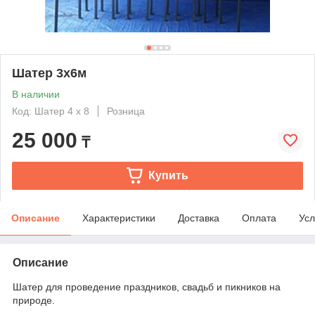
Шатер 3х6м
В наличии
Код: Шатер 4 х 8
Розница
25 000
₸
Купить
Описание
Характеристики
Доставка
Оплата
Усл
Описание
Шатер для проведение праздников, свадьб и пикников на
природе.