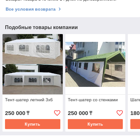
Все условия возврата
Подобные товары компании
Тент-шатер летний 3х6
Тент-шатер со стенками
Шат
250 000
250 000
180
₸
₸
Купить
Купить